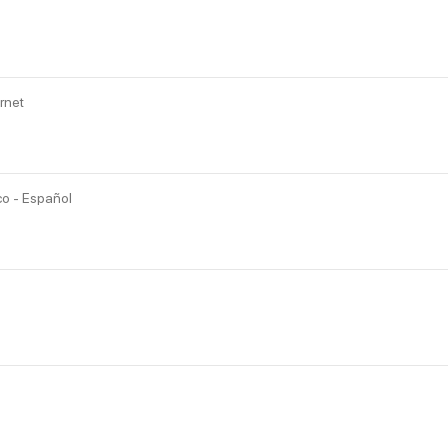
rnet
co - Español