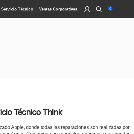
Servicio Técnico
Ventas Corporativas
0
icio Técnico Think
zado Apple, donde todas las reparaciones son realizadas por
os por Apple.
Contamos con repuestos genuinos para brindar