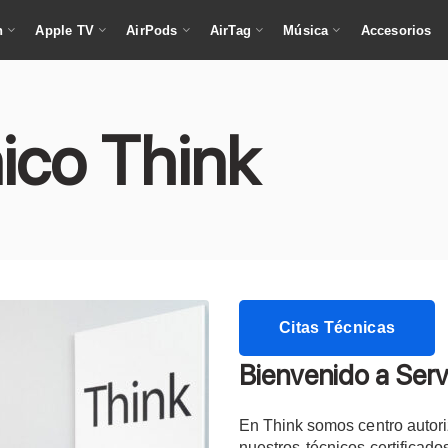
h
Apple TV
AirPods
AirTag
Música
Accesorios
nico Think
Citas Técnicas
Bienvenido a Serv
En Think somos centro autori
nuestros técnicos certificad