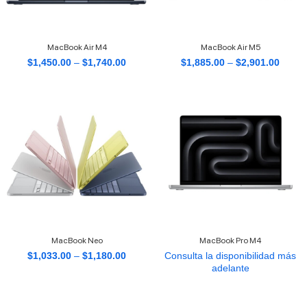
MacBook Air M4
MacBook Air M5
$
1,450.00
–
$
1,740.00
$
1,885.00
–
$
2,901.00
MacBook Neo
MacBook Pro M4
$
1,033.00
–
$
1,180.00
Consulta la disponibilidad más
adelante