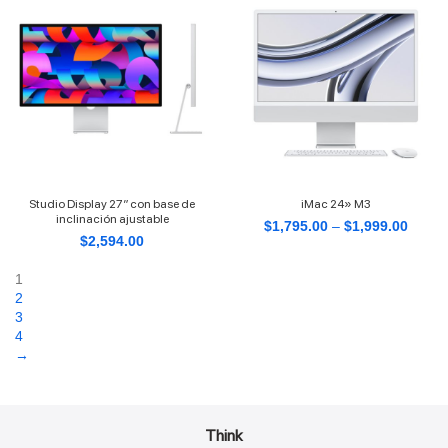
Studio Display 27″ con base de
iMac 24» M3
inclinación ajustable
$
1,795.00
–
$
1,999.00
$
2,594.00
1
2
3
4
→
Think