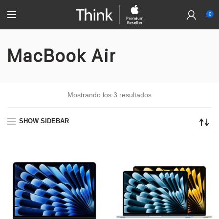
0
MacBook Air
Mostrando los 3 resultados
SHOW SIDEBAR