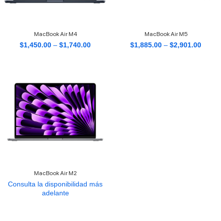
MacBook Air M4
MacBook Air M5
$
1,450.00
–
$
1,740.00
$
1,885.00
–
$
2,901.00
MacBook Air M2
Consulta la disponibilidad más
adelante