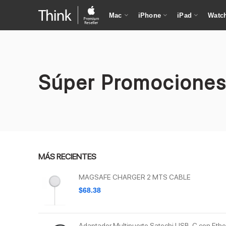
Mac
iPhone
iPad
Watc
Súper Promocione
MÁS RECIENTES
MAGSAFE CHARGER 2 MTS CABLE
$
68.38
Adaptador Multipuerto Satechi USB-C con Ethe