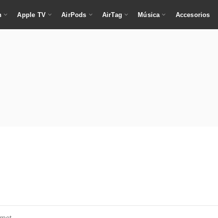
h
Apple TV
AirPods
AirTag
Música
Accesorios
s
rnet