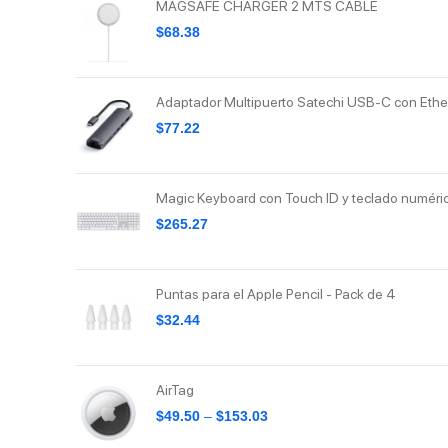
MAGSAFE CHARGER 2 MTS CABLE
Griffin
$
68.38
NCO
Adaptador Multipuerto Satechi USB-C con Ethe
Patchworks
$
77.22
Speck
Tech21
Magic Keyboard con Touch ID y teclado numéri
$
265.27
Puntas para el Apple Pencil - Pack de 4
$
32.44
AirTag
$
49.50
–
$
153.03