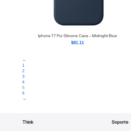
Iphone 17 Pro Silicone Case – Midnight Blue
$
81.11
←
1
2
3
4
5
6
→
Think
Soporte