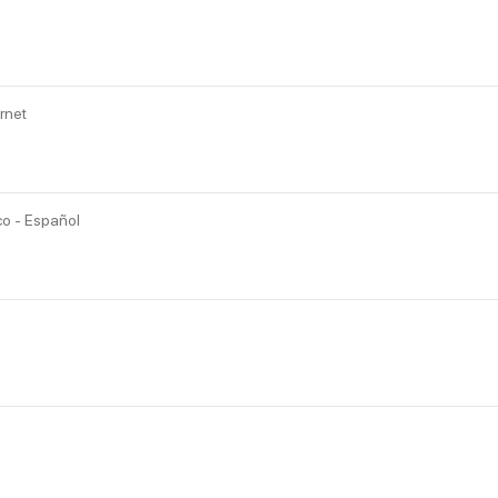
rnet
co - Español