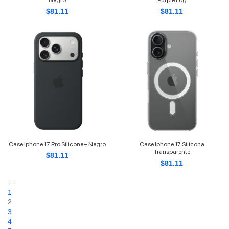
Negro
Purple Fog
$
81.11
$
81.11
Case Iphone 17 Pro Silicone – Negro
Case Iphone 17 Silicona
Transparente
$
81.11
$
81.11
←
1
2
3
4