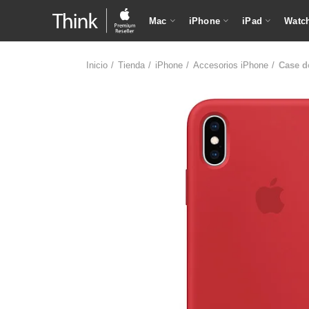
Mac
iPhone
iPad
Watc
Inicio
Tienda
iPhone
Accesorios iPhone
Case d