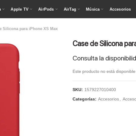
h
Apple TV
AirPods
AirTag
Música
Accesorios
e Silicona para iPhone XS Max
Case de Silicona pa
Consulta la disponibil
Este producto no está disponibl
SKU:
1579227010400
Categorías:
Accesorios
,
Acceso