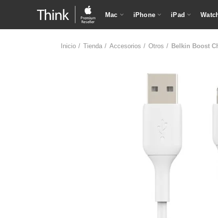
Mac
iPhone
iPad
Watc
Inicio
Tienda
Accesorios
Otros
Belkin Boost C