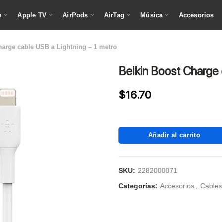
h
Apple TV
AirPods
AirTag
Música
Accesorios
harge cable USB a Lightning – 1 metro
Belkin Boost Charge 
$
16.70
Añadir al carrito
SKU:
2282000071
Categorías:
Accesorios
,
Cables