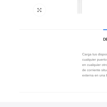
Click to enlarge
D
Carga tus dispos
cualquier puerto
en cualquier otr
de corriente sit
externa en una b