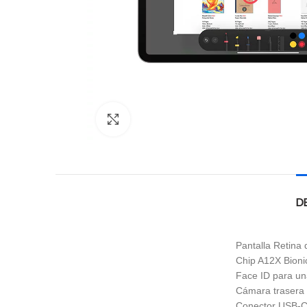
Click to enlarge
D
Pantalla Retina
Chip A12X Bioni
Face ID para un
Cámara trasera 
Conector USB-C 