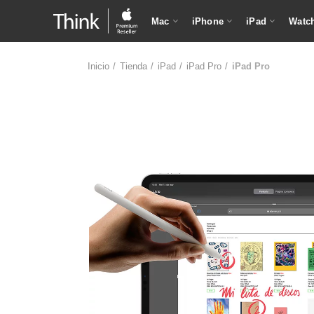
Mac
iPhone
iPad
Watc
Inicio
Tienda
iPad
iPad Pro
iPad Pro