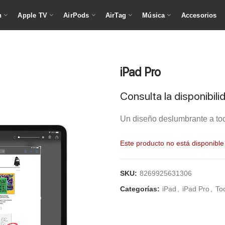
h
Apple TV
AirPods
AirTag
Música
Accesorios
iPad Pro
Consulta la disponibil
Un diseño deslumbrante a tod
Este producto no está disponibl
SKU:
8269925631306
Categorías:
iPad
,
iPad Pro
,
To