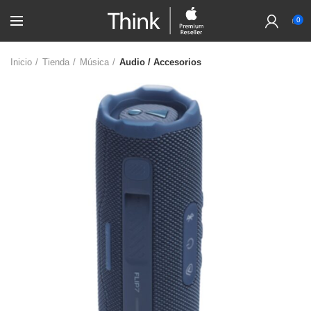
0
Inicio
Tienda
Música
Audio / Accesorios