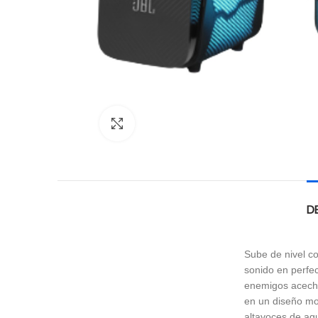
Click to enlarge
D
Sube de nivel c
sonido en perfec
enemigos acechán
en un diseño mod
altavoces de agu