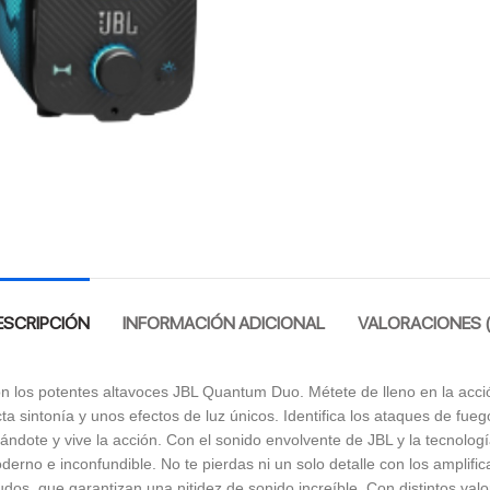
ESCRIPCIÓN
INFORMACIÓN ADICIONAL
VALORACIONES (
on los potentes altavoces JBL Quantum Duo. Métete de lleno en la acci
ta sintonía y unos efectos de luz únicos. Identifica los ataques de fue
dote y vive la acción. Con el sonido envolvente de JBL y la tecnologí
erno e inconfundible. No te pierdas ni un solo detalle con los amplific
dos, que garantizan una nitidez de sonido increíble. Con distintos valo