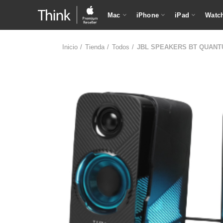
Mac
iPhone
iPad
Watc
Inicio
Tienda
Todos
JBL SPEAKERS BT QUANT