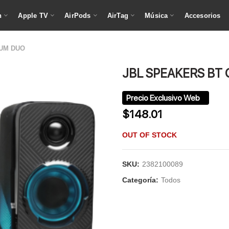
h
Apple TV
AirPods
AirTag
Música
Accesorios
UM DUO
JBL SPEAKERS B
$
148.01
OUT OF STOCK
SKU:
2382100089
Categoría:
Todos