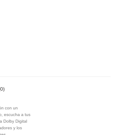
0)
ón con un
go, escucha a tus
a Dolby Digital
adores y los
res