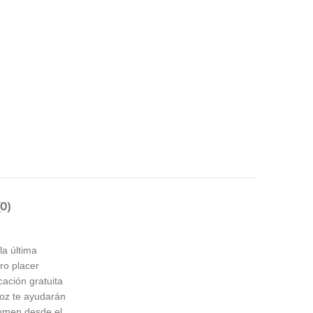
0)
la última
ro placer
cación gratuita
voz te ayudarán
olumen desde el