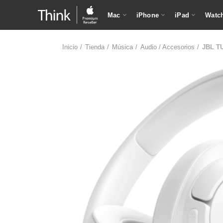
Mac
iPhone
iPad
Watc
Inicio
Tienda
Música
Audio / Accesorios
JBL T