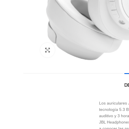
Click to enlarge
D
Los auriculares 
tecnología 5.3 B
auditivo y 3 hor
JBL Headphones y
a conocer las pr