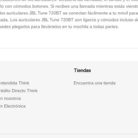
ello con cómodos botones. Si recibes una llamada mientras estás viend
, los auriculares JBL Tune 720BT se conectan fácilmente a tu móvil pa
mada. Los auriculares JBL Tune 720BT son ligeros y cómodos incluso 
edes plegarlos para llevártelos en tu mochila a todas partes.
Tiendas
extendida Think
Encuentra una tienda
Crédito Directo Think
on nosotros
n Electrónica