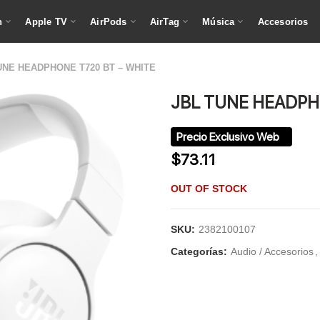
h
Apple TV
AirPods
AirTag
Música
Accesorios
UNE HEADPHONE T720 BT – WHITE
JBL TUNE HEADPH
$
73.11
OUT OF STOCK
SKU:
2382100107
Categorías:
Audio / Accesorios
,