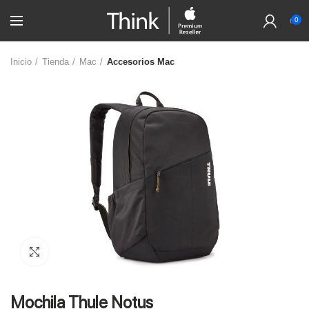
0
Inicio
Tienda
Mac
Accesorios Mac
Click to enlarge
Mochila Thule Notus