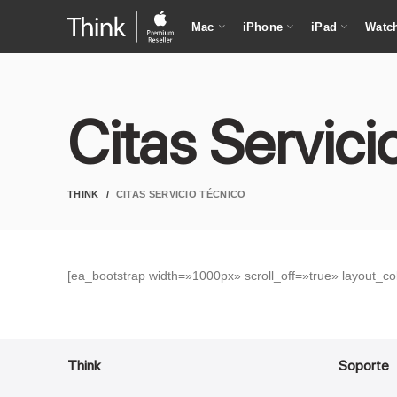
Mac
iPhone
iPad
Watc
Citas Servici
THINK
CITAS SERVICIO TÉCNICO
[ea_bootstrap width=»1000px» scroll_off=»true» layout_c
Think
Soporte