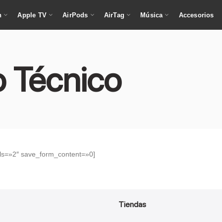
h
Apple TV
AirPods
AirTag
Música
Accesorios
o Técnico
ols=»2″ save_form_content=»0]
Tiendas