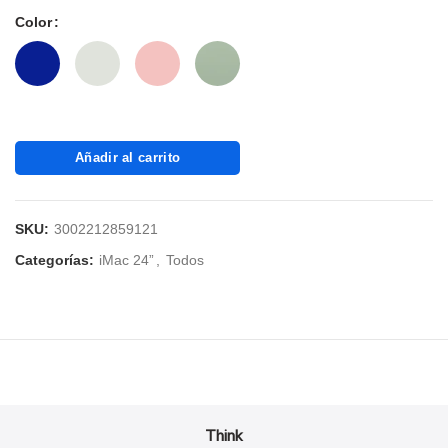
Color
Añadir al carrito
SKU:
3002212859121
Categorías:
iMac 24”
,
Todos
Think