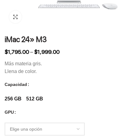
Click to enlarge
iMac 24» M3
$
1,795.00
–
$
1,999.00
Más materia gris.
Llena de color.
Capacidad
256 GB
512 GB
GPU