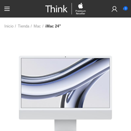
0
Inicio
Tienda
Mac
iMac 24”