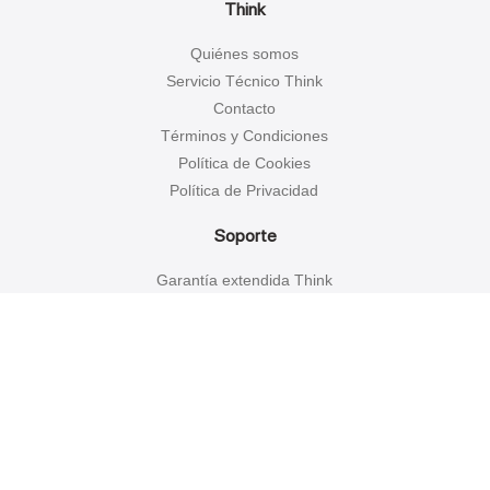
Think
Quiénes somos
Servicio Técnico Think
Contacto
Términos y Condiciones
Política de Cookies
Política de Privacidad
Soporte
Garantía extendida Think
Solicitar Crédito Directo Think
Trabaja con nosotros
Facturación Electrónica
Tiendas
Encuentra una tienda