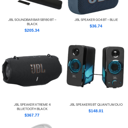
JBL SOUNDBAR BAR SB180 BT –
JBL SPEAKER GO4 BT – BLUE
BLACK
$
36.74
$
205.34
JBL SPEAKER XTREME 4
JBL SPEAKERS BT QUANTUM DUO
BLUETOOTH BLACK
$
148.01
$
367.77