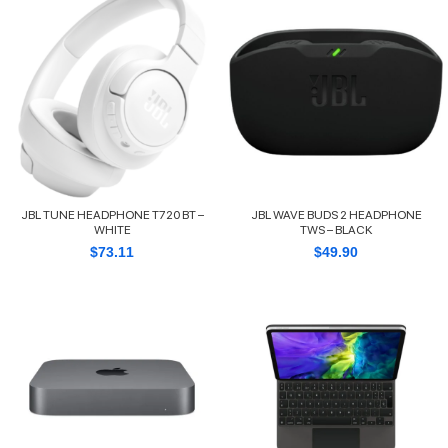
JBL TUNE HEADPHONE T720 BT –
JBL WAVE BUDS 2 HEADPHONE
WHITE
TWS – BLACK
$
73.11
$
49.90